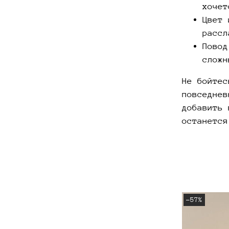
хочет
Цвет 
рассл
Повод
сложн
Не бойтес
повседнев
добавить 
останется
-57%