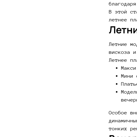
благодаря
В этой ст
летнее пл
Летни
Летние мо
вискоза и
Летнее пл
Макси
Мини 
Плать
Модел
вечер
Особое вн
динамичны
тонких ре