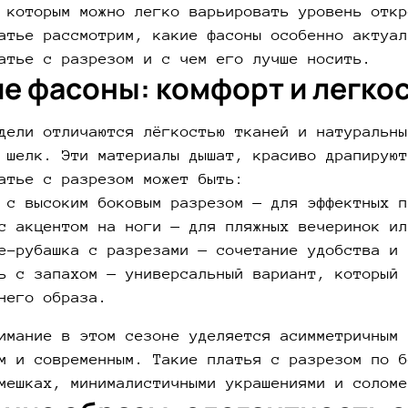
 которым можно легко варьировать уровень откр
атье рассмотрим, какие фасоны особенно актуал
атье с разрезом и с чем его лучше носить.
е фасоны: комфорт и легко
дели отличаются лёгкостью тканей и натуральны
 шелк. Эти материалы дышат, красиво драпируют
атье с разрезом может быть:
 с высоким боковым разрезом — для эффектных п
с акцентом на ноги — для пляжных вечеринок ил
е-рубашка с разрезами — сочетание удобства и 
ь с запахом — универсальный вариант, который 
него образа.
имание в этом сезоне уделяется асимметричным 
м и современным. Такие платья с разрезом по б
мешках, минималистичными украшениями и соломе