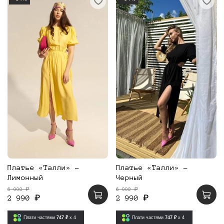
Платье «Талли» -
Платье «Талли» -
Лимонный
Черный
6 990 ₽
6 990 ₽
2 990 ₽
2 990 ₽
Плати частями
747 ₽
x 4
Плати частями
747 ₽
x 4