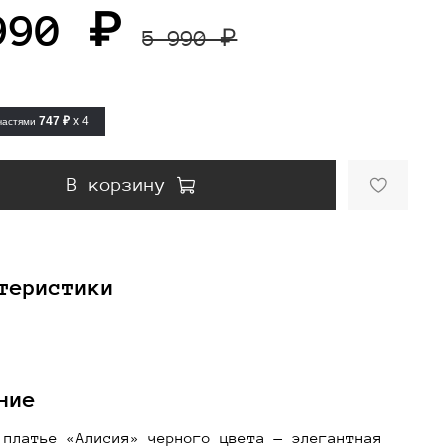
990 ₽
5 990 ₽
747 ₽
x 4
частями
В корзину
теристики
ние
 платье «Алисия» черного цвета — элегантная