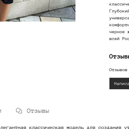
классич
Глубоки
универс
комфорт
черное 
всей Ро
Отзыв
Отзывов
Напис
и
Отзывы
элегантная классическая модель для создания у