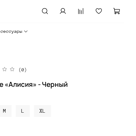
ксессуары
(0)
е «Алисия» - Черный
M
L
XL