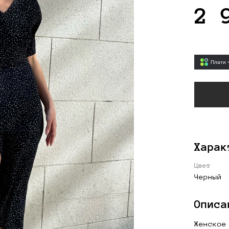
2 
Плати 
Харак
Цвет
Черный
Описа
Женское