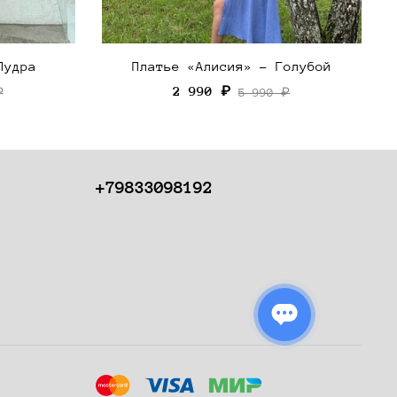
Пудра
Платье «Алисия» - Голубой
2 990 ₽
₽
5 990 ₽
+79833098192