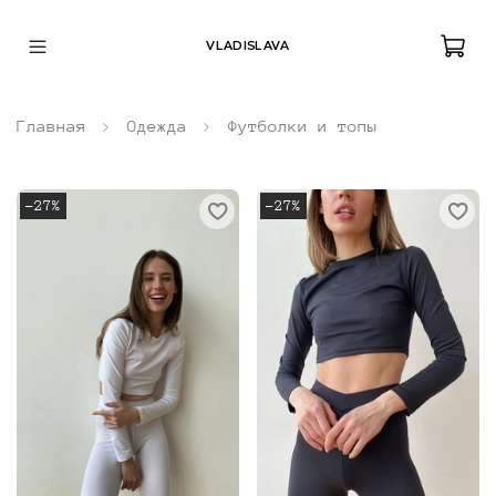
VLADISLAVA
Главная
Одежда
Футболки и топы
-27%
-27%