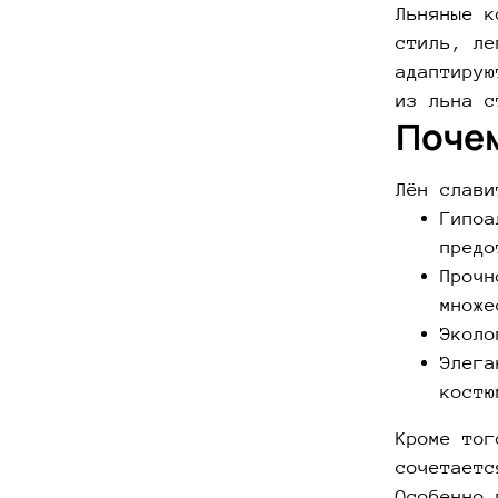
Льняные к
стиль, ле
адаптирую
из льна с
Почем
Лён слави
Гипоа
предо
Прочн
множе
Эколо
Элега
костю
Кроме тог
сочетаетс
Особенно 