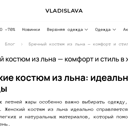
VLADISLAVA
ДО -70%
Новинки
Верхняя одежда
Одежда
А
Блог
Брючный костюм из льна — комфорт и сти
 костюм из льна — комфорт и стиль в 
ие костюм из льна: идеаль
ды
х летней жары особенно важно выбирать одежду,
. Женский костюм из льна идеально справляется
легких и натуральных материалов, который помо
ень.