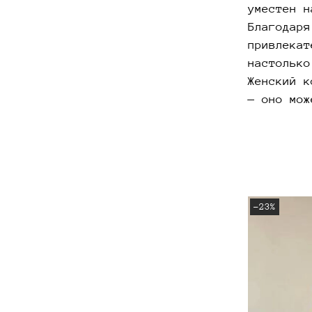
уместен н
Благодаря
привлекат
настолько
Женский к
— оно мож
-23%