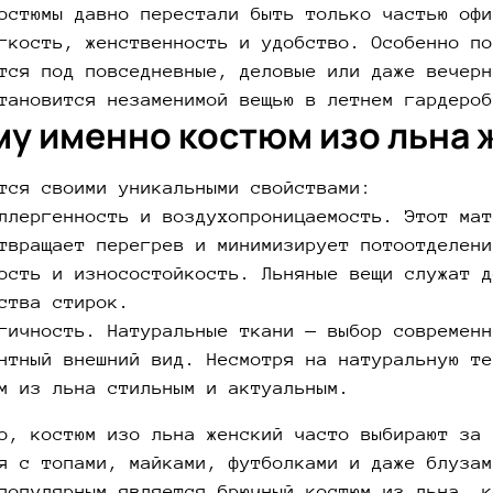
остюмы давно перестали быть только частью офи
гкость, женственность и удобство. Особенно по
тся под повседневные, деловые или даже вечерн
тановится незаменимой вещью в летнем гардероб
у именно костюм изо льна 
тся своими уникальными свойствами:
ллергенность и воздухопроницаемость. Этот мат
твращает перегрев и минимизирует потоотделени
ость и износостойкость. Льняные вещи служат д
ства стирок.
гичность. Натуральные ткани — выбор современн
нтный внешний вид. Несмотря на натуральную те
м из льна стильным и актуальным.
о, костюм изо льна женский часто выбирают за 
я с топами, майками, футболками и даже блузам
популярным является брючный костюм из льна, к