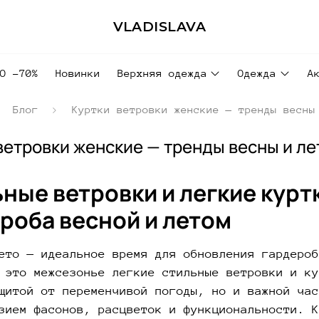
VLADISLAVA
ДО -70%
Новинки
Верхняя одежда
Одежда
А
Блог
Куртки ветровки женские — тренды весны
ветровки женские — тренды весны и ле
ные ветровки и легкие курт
роба весной и летом
ето — идеальное время для обновления гардероб
 это межсезонье легкие стильные ветровки и ку
щитой от переменчивой погоды, но и важной час
зием фасонов, расцветок и функциональности. К