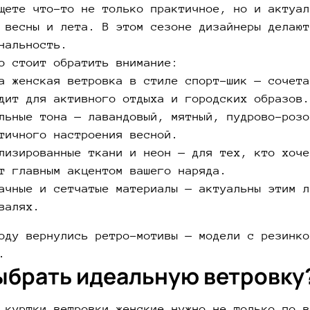
щете что-то не только практичное, но и актуал
 весны и лета. В этом сезоне дизайнеры делают
нальность.
о стоит обратить внимание:
а женская ветровка в стиле спорт-шик — сочета
дит для активного отдыха и городских образов.
льные тона — лавандовый, мятный, пудрово-розо
тичного настроения весной.
лизированные ткани и неон — для тех, кто хоче
т главным акцентом вашего наряда.
ачные и сетчатые материалы — актуальны этим л
валях.
оду вернулись ретро-мотивы — модели с резинко
.
ыбрать идеальную ветровку
 куртки ветровки женские нужно не только по в