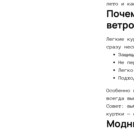
лето и ка
Почем
ветро
Легкие ку
сразу нес
Защищ
Не пе
Легко
Подхо
Особенно 
всегда вы
Совет: вы
куртки — 
Модны