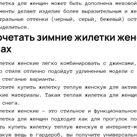
летка для женщин может быть дополнена меховой
менты делают изделие более выразительным и же
тральные оттенки (черный, серый, бежевый) ост
ыделиться.
очетать зимние жилетки же
зах
летки женские легко комбинировать с джинсами,
о стиля отлично подойдут удлиненные модели с 
 стеганые варианты.
отите купить жилетку теплую женскую для актив
кие материалы. Такая теплая жилетка для женщи
 снега.
летки женские – это стильное и функциональное
летка для женщин подходит как для прогулок по
ть купить жилетку теплую женскую в интернет-м
акую вещь в гардероб, вы получите универсальн