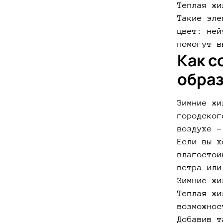
Теплая жи
Такие эле
цвет: ней
помогут в
Как с
обра
Зимние жи
городског
воздухе –
Если вы х
влагостой
ветра или
Зимние жи
Теплая жи
возможнос
Добавив т