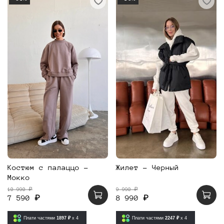
Костюм с палаццо -
Жилет - Черный
Мокко
10 990 ₽
9 990 ₽
7 590 ₽
8 990 ₽
Плати частями
1897 ₽
x 4
Плати частями
2247 ₽
x 4