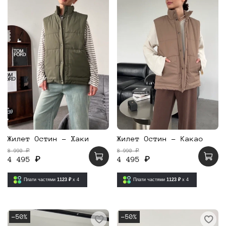
Жилет Остин - Хаки
Жилет Остин - Какао
8 990 ₽
8 990 ₽
4 495 ₽
4 495 ₽
Плати частями
1123 ₽
x 4
Плати частями
1123 ₽
x 4
-50%
-50%