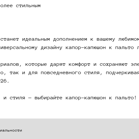
более стильным
 станет идеальным дополнением к вашему любимо
ниверсальному дизайну капор-капюшон к пальто 
ериалов, которые дарят комфорт и сохраняют эл
го, так и для повседневного стиля, подчеркива
026.
и и стиля — выбирайте капор-капюшон к пальто!
иальности