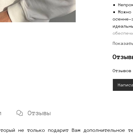
• Непро
• Можно
осенне-
идеальн
обеспеч
погоду.
Показат
капюшон
Отзыв
Модель 
которые
Отзывов
любых у
для дел
Напис
подчерк
деталям
Добавьт
и
Отзывы
выбирай
сейчас 
оторый не только подарит Вам дополнительное т