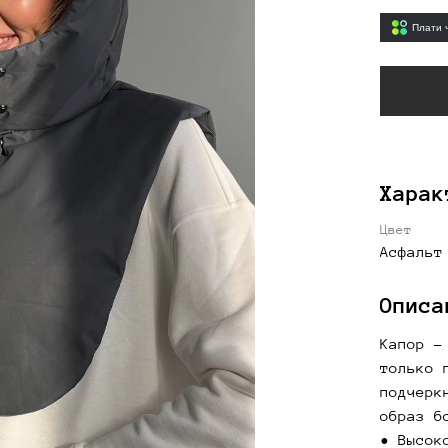
Плати 
Харак
Цвет
Асфальт
Описа
Капор -
только 
подчерк
образ б
• Высок