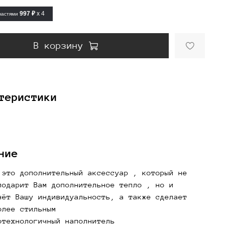
997 ₽
x 4
частями
В корзину
теристики
ние
 это дополнительный аксессуар , который не
подарит Вам дополнительное тепло , но и
нёт Вашу индивидуальность, а также сделает
олее стильным
отехнологичный наполнитель