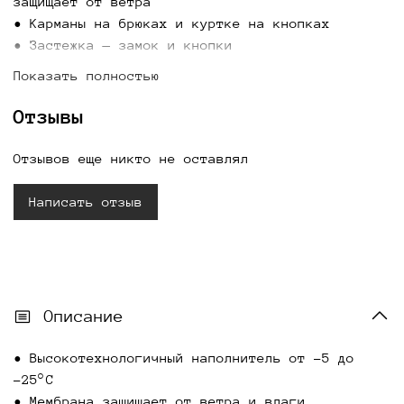
защищает от ветра
• Карманы на брюках и куртке на кнопках
• Застежка — замок и кнопки
Показать полностью
• Идеальная посадка брюк, галочка по попе
рисует красивую фигуру
Отзывы
• Брюки расширяются по низу за счёт доп ткани
под кнопками
Отзывов еще никто не оставлял
• Внутри по низу штанины дополнительный ветро
и влагозащитный подклад с резинкой
Написать отзыв
Описание
• Высокотехнологичный наполнитель от -5 до
-25°С
• Мембрана защищает от ветра и влаги