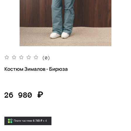
(0)
Костюм Зималов - Бирюза
26 980 ₽
Плати частями
6 745 ₽
x 4