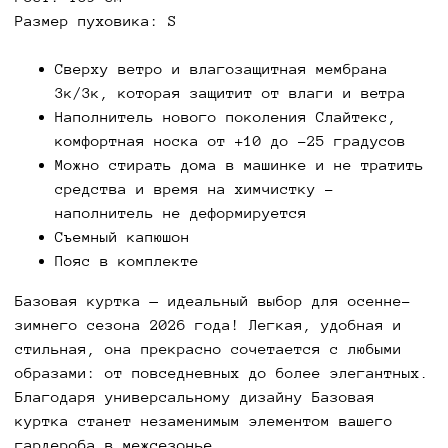
от прохладного ветра, при этом остается
Размер пуховика: S
комфортной и дышащей даже в теплые дни.
Качественные материалы и продуманная посадка
Сверху ветро и влагозащитная мембрана
обеспечивают максимальное удобство в течение
3к/3к, которая защитит от влаги и ветра
всего дня.
Наполнитель нового поколения Слайтекс,
комфортная носка от +10 до -25 градусов
Добавьте базовую куртку в свой осенне-зимний
Можно стирать дома в машинке и не тратить
гардероб 2026 года и подчеркните свою
средства и время на химчистку -
индивидуальность!
наполнитель не деформируется
Съемный капюшон
Пояс в комплекте
Базовая куртка — идеальный выбор для осенне-
зимнего сезона 2026 года! Легкая, удобная и
стильная, она прекрасно сочетается с любыми
образами: от повседневных до более элегантных.
Благодаря универсальному дизайну Базовая
куртка станет незаменимым элементом вашего
гардероба в межсезонье.