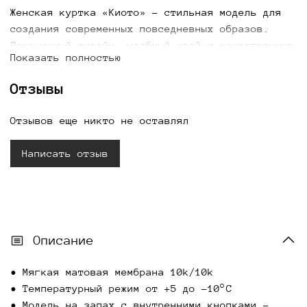
Женская куртка «Киото» - стильная модель для
создания современных повседневных образов.
Лаконичный дизайн, удобный крой и качественные
Показать полностью
материалы обеспечивают комфорт и практичность
в носке. Куртка легко сочетается с разными
Отзывы
элементами гардероба и подходит для прогулок,
поездок и городских образов. Купить женскую
Отзывов еще никто не оставлял
куртку «Киото» можно с доставкой по всей
России.
Написать отзыв
Описание
• Мягкая матовая мембрана 10k/10k
• Температурный режим от +5 до −10°C
• Модель на запах с внутренними кнопками -