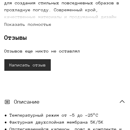
для создания стильных повседневных образов в
прохладную погоду. Современный крой,
качественные материалы и продуманный дизайн
обеспечивают комфорт, свободу движений и
Показать полностью
удобство в носке. Куртка легко сочетается с
Отзывы
джинсами, брюками, юбками и платьями, позволяя
создавать актуальные образы на каждый день.
Отзывов еще никто не оставлял
Купить женскую базовую куртку можно с
доставкой по всей России.
Написать отзыв
Описание
• Температурный режим от -5 до -25°С
• Фактурная двухслойная мембрана 5K/5K
• Отстегивающийся капюшон, пояс в комплекте и