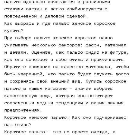
пальто идеально сочетаются с различными
пальто женское короткое купить, вы
стилями одежды и легко комбинируются с
подчеркиваете свою индивидуальность и создаете
повседневной и деловой одеждой.
стильный и комфортный образ. Такое пальто
Как выбрать и где пальто женское короткое
легко сочетается с различными аксессуарами и
купить?
обувью, что делает его отличным выбором для
При выборе пальто женское короткое важно
любого гардероба. Купить короткое пальто – это
учитывать несколько факторов: фасон, материал
отличное решение для тех, кто ищет стильную и
и детали. Оцените, как пальто сидит на фигуре,
удобную верхнюю одежду на осенний сезон.
как оно сочетает в себе стиль и практичность.
Пальто женское короткое от ВЛАДИСЛАВА
Обратите внимание на качество материала, чтобы
предложит вам идеальное сочетание модного
быть уверенной, что пальто будет служить долго
дизайна и комфортной носки. Не упустите
и сохранять свой внешний вид. Купить короткое
возможность купить короткое пальто, которое
пальто в нашем магазине – значит выбрать
станет вашим надежным спутником в весенний
качественную вещь, которая соответствует
период и поможет создать модные и актуальные
современным модным тенденциям и вашим личным
образы.
предпочтениям.
Короткое женское пальто: Как оно подчеркивает
ваш стиль?
Короткое пальто – это не просто одежда, а