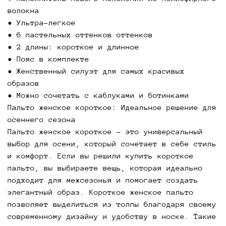
При выборе пальто женское короткое важно
волокна
учитывать несколько факторов: фасон, материал
• Ультра-легкое
и детали. Оцените, как пальто сидит на фигуре,
• 6 пастельных оттенков оттенков
как оно сочетает в себе стиль и практичность.
• 2 длины: короткое и длинное
Обратите внимание на качество материала, чтобы
• Пояс в комплекте
быть уверенной, что пальто будет служить долго
• Женственный силуэт для самых красивых
и сохранять свой внешний вид. Купить короткое
образов
пальто в нашем магазине – значит выбрать
• Можно сочетать с каблуками и ботинками
качественную вещь, которая соответствует
Пальто женское короткое: Идеальное решение для
современным модным тенденциям и вашим личным
осеннего сезона
предпочтениям.
Пальто женское короткое – это универсальный
Короткое женское пальто: Как оно подчеркивает
выбор для осени, который сочетает в себе стиль
ваш стиль?
и комфорт. Если вы решили купить короткое
Короткое пальто – это не просто одежда, а
пальто, вы выбираете вещь, которая идеально
важный элемент вашего осеннего образа.
подходит для межсезонья и помогает создать
Короткое женское пальто придаст вашему
элегантный образ. Короткое женское пальто
внешнему виду утонченность и элегантность. Оно
позволяет выделиться из толпы благодаря своему
идеально подходит как для повседневной носки,
современному дизайну и удобству в носке. Такие
так и для более формальных случаев. Выбирая