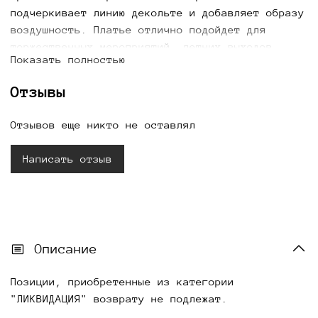
подчеркивает линию декольте и добавляет образу
воздушность. Платье отлично подойдет для
торжественных мероприятий, летних выходов,
Показать полностью
свиданий и особых случаев. Купить белое платье
с вырезом «качели» можно с доставкой по всей
Отзывы
России.
Отзывов еще никто не оставлял
Написать отзыв
Описание
Позиции, приобретенные из категории
"ЛИКВИДАЦИЯ" возврату не подлежат.