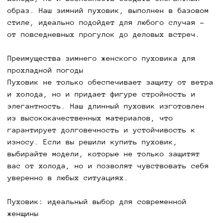
представлена в различных цветах и размерах,
образ. Наш зимний пуховик, выполнен в базовом
чтобы каждая женщина могла выбрать модель по
стиле, идеально подойдет для любого случая –
душе. Если вы ищете способ выделиться и при
от повседневных прогулок до деловых встреч.
этом оставаться в тепле, наш зимний пуховик –
ваш лучший выбор. Не упустите возможность
Преимущества зимнего женского пуховика для
купить пуховик, которая подчеркнет вашу
прохладной погоды
индивидуальность. Мы предлагаем качественные и
Пуховик не только обеспечивает защиту от ветра
стильные модели, которые станут неотъемлемой
и холода, но и придает фигуре стройность и
частью вашего осенне-зимнего гардероба.
элегантность. Наш длинный пуховик изготовлен
из высококачественных материалов, что
гарантирует долговечность и устойчивость к
износу. Если вы решили купить пуховик,
выбирайте модели, которые не только защитят
вас от холода, но и позволят чувствовать себя
уверенно в любых ситуациях.
Пуховик: идеальный выбор для современной
женщины