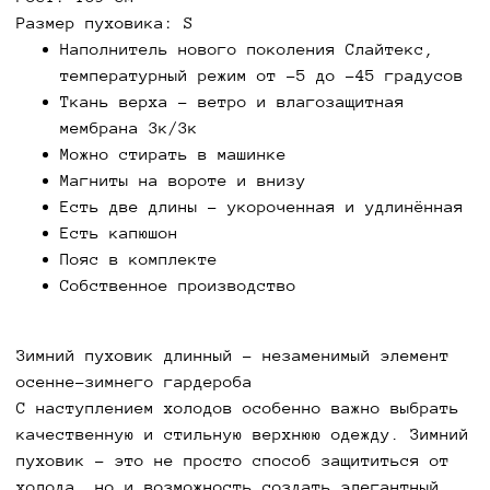
Преимущества зимнего женского пуховика для
Размер пуховика: S
прохладной погоды
Наполнитель нового поколения Слайтекс,
Пуховик не только обеспечивает защиту от ветра
температурный режим от -5 до -45 градусов
и холода, но и придает фигуре стройность и
Ткань верха - ветро и влагозащитная
элегантность. Наш длинный пуховик изготовлен
мембрана 3к/3к
из высококачественных материалов, что
Можно стирать в машинке
гарантирует долговечность и устойчивость к
Магниты на вороте и внизу
износу. Если вы решили купить пуховик,
Есть две длины - укороченная и удлинённая
выбирайте модели, которые не только защитят
Есть капюшон
вас от холода, но и позволят чувствовать себя
Пояс в комплекте
уверенно в любых ситуациях.
Собственное производство
Пуховик: идеальный выбор для современной
женщины
Зимний пуховик длинный – незаменимый элемент
В холодную погоду зимний длинный пуховик
осенне-зимнего гардероба
становится незаменимым элементом гардероба.
С наступлением холодов особенно важно выбрать
Этот пуховик не только согревает, но и
качественную и стильную верхнюю одежду. Зимний
помогает создать стильный образ, который будет
пуховик – это не просто способ защититься от
привлекать внимание. Наша коллекция пуховиков
холода, но и возможность создать элегантный