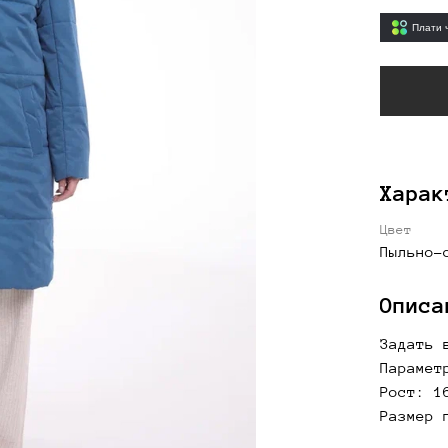
Плати 
Харак
Цвет
Пыльно-
Описа
Задать 
Парамет
Рост: 1
Размер 