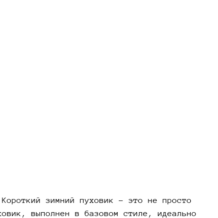
о подойдет для любого случая – от
евных прогулок до деловых встреч.
ества зимнего женского пуховика для
ной погоды
й пуховик не только обеспечивает защиту от
 холода, но и придает фигуре стройность и
ность. Наш пуховик изготовлена из
ачественных материалов, что гарантирует
чность и устойчивость к износу. Если вы
купить пуховик, выбирайте модели, которые не
защитят вас от холода, но и позволят
вать себя уверенно в любых ситуациях.
й пуховик: идеальный выбор для современной
ную погоду зимний пуховик становится
 Короткий зимний пуховик – это не просто
имым элементом гардероба. Этот пуховик не
ховик, выполнен в базовом стиле, идеально
согревает, но и помогает создать стильный