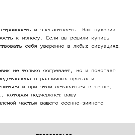
который будет привлекать внимание. Наша
ия пуховиков представлена в различных цветах
рах, чтобы каждая женщина могла выбрать
по душе. Если вы ищете способ выделиться и
 стройность и элегантность. Наш пуховик
м оставаться в тепле, наш короткий зимний
вость к износу. Если вы решили купить
 – ваш лучший выбор. Не упустите возможность
ствовать себя уверенно в любых ситуациях.
пуховик, которая подчеркнет вашу
уальность. Мы предлагаем качественные и
е модели, которые станут неотъемлемой частью
овик не только согревает, но и помогает
осенне-зимнего гардероба.
редставлена в различных цветах и
елиться и при этом оставаться в тепле,
к, которая подчеркнет вашу
млемой частью вашего осенне-зимнего