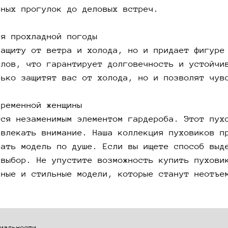
вных прогулок до деловых встреч.
образ, 
коллекц
ля прохладной погоды
и разме
модель 
защиту от ветра и холода, но и придает фигуре
при это
алов, что гарантирует долговечность и устойчи
пуховик
лько защитят вас от холода, но и позволят чув
купить 
индивид
временной женщины
стильны
тся незаменимым элементом гардероба. Этот пух
вашего 
ивлекать внимание. Наша коллекция пуховиков п
рать модель по душе. Если вы ищете способ выд
 выбор. Не упустите возможность купить пухови
нные и стильные модели, которые станут неотъе
иальности