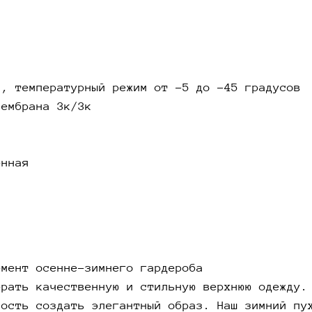
идеальн
повседн
Преимущ
прохлад
с, температурный режим от -5 до -45 градусов
Коротки
мембрана 3к/3к
ветра и
элегант
высокок
долгове
ённая
решили 
только 
чувство
Коротки
женщины
емент осенне-зимнего гардероба
В холод
брать качественную и стильную верхнюю одежду.
незамен
ность создать элегантный образ. Наш зимний пу
только 