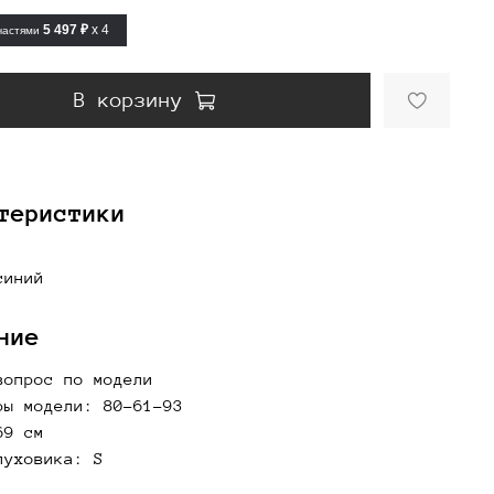
5 497 ₽
x 4
частями
В корзину
теристики
синий
ние
вопрос по модели
ры модели: 80-61-93
69 см
пуховика: S