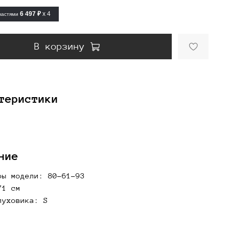
6 497 ₽
x 4
частями
В корзину
теристики
ние
ры модели: 80-61-93
71 см
пуховика: S