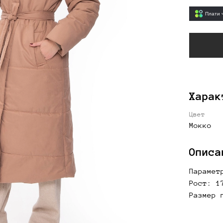
Плати 
Харак
Цвет
Мокко
Описа
Парамет
Рост: 1
Размер 