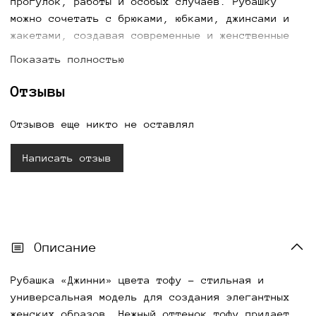
прогулок, работы и особых случаев. Рубашку
можно сочетать с брюками, юбками, джинсами и
жакетами, создавая современные и женственные
комплекты. Купить женскую рубашку «Джинни»
Показать полностью
цвета тофу можно с доставкой по всей России.
Отзывы
Отзывов еще никто не оставлял
Написать отзыв
Описание
Рубашка «Джинни» цвета тофу - стильная и
универсальная модель для создания элегантных
женских образов. Нежный оттенок тофу придает