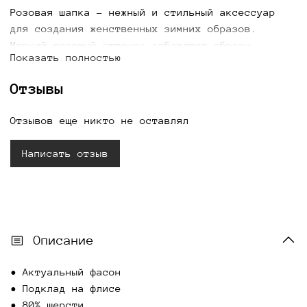
Розовая шапка
- нежный и стильный аксессуар
для создания женственных зимних образов.
Мягкий розовый оттенок добавляет образу
Показать полностью
легкость и привлекательность, а универсальный
дизайн отлично сочетается с пуховиками, пальто
Отзывы
и куртками разных цветов. Шапка обеспечивает
комфорт и тепло в холодную погоду, дополняя
Отзывов еще никто не оставлял
повседневные и элегантные образы. Купить
женскую розовую шапку можно для стильного
Написать отзыв
зимнего гардероба с доставкой по всей России.
Описание
• Актуальный фасон
• Подклад на флисе
• ⁠80% шерсти