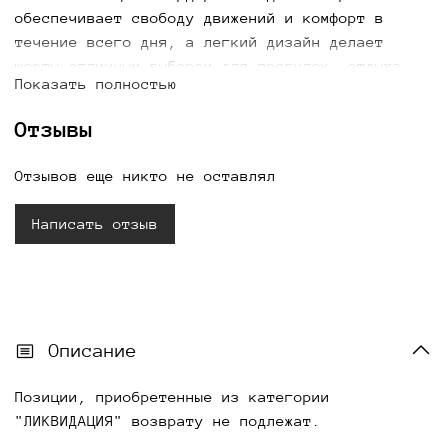
обеспечивает свободу движений и комфорт в
течение всего дня, а легкий дизайн делает
шорты отличным выбором для прогулок, отдыха,
Показать полностью
путешествий и повседневной носки. Купить
женские шорты горчичного цвета можно с
Отзывы
доставкой по всей России.
Отзывов еще никто не оставлял
Написать отзыв
Описание
Позиции, приобретенные из категории
"ЛИКВИДАЦИЯ" возврату не подлежат.