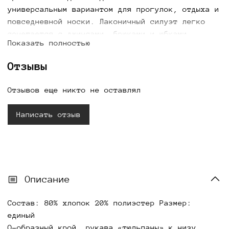
универсальным вариантом для прогулок, отдыха и
повседневной носки. Лаконичный силуэт легко
сочетается с джинсами, брюками и юбками,
Показать полностью
позволяя создавать современные образы. Купить
женский свитшот «Байкал» можно с доставкой по
Отзывы
всей России.
Отзывов еще никто не оставлял
Написать отзыв
Описание
Состав: 80% хлопок 20% полиэстер Размер:
единый
О-образный крой, рукава «тюльпаны» к низу