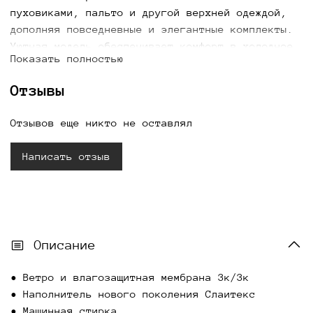
пуховиками, пальто и другой верхней одеждой,
дополняя повседневные и элегантные комплекты.
Уютная модель обеспечивает комфорт в холодное
Показать полностью
время года, а лаконичный дизайн делает варежки
отличным дополнением зимнего гардероба. Купить
Отзывы
женские серые варежки можно для стильных
зимних образов с доставкой по всей России.
Отзывов еще никто не оставлял
Написать отзыв
Описание
• Ветро и влагозащитная мембрана 3к/3к
• Наполнитель нового поколения Слаитекс
• ⁠Машинная стирка