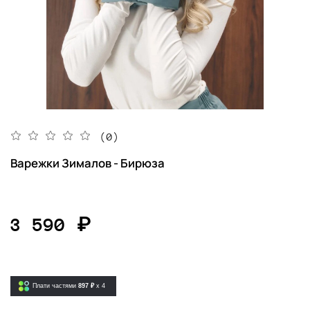
(0)
Варежки Зималов - Бирюза
3 590 ₽
Плати частями
897 ₽
x 4