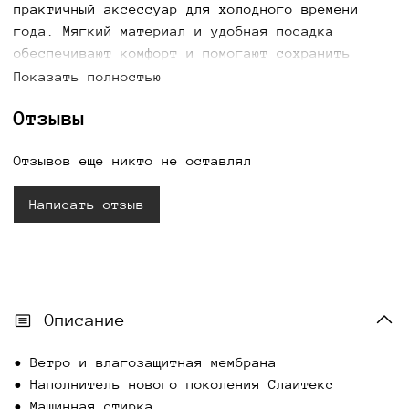
практичный аксессуар для холодного времени
года. Мягкий материал и удобная посадка
обеспечивают комфорт и помогают сохранить
тепло в прохладную погоду. Варежки легко
Показать полностью
сочетаются с пуховиками, куртками и пальто,
Отзывы
дополняя повседневные зимние образы. Купить
женские варежки Зималов можно с доставкой по
Отзывов еще никто не оставлял
всей России.
Написать отзыв
Описание
• Ветро и влагозащитная мембрана
• Наполнитель нового поколения Слаитекс
• ⁠Машинная стирка