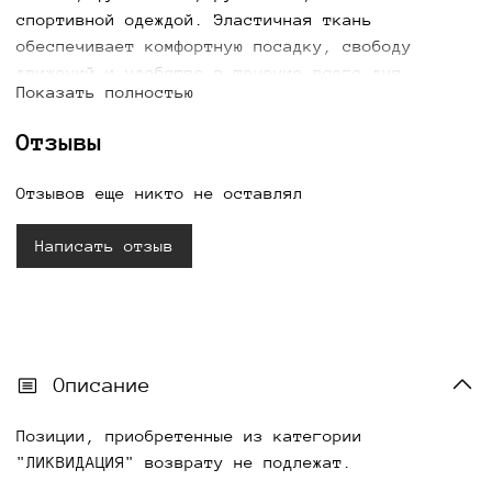
спортивной одеждой. Эластичная ткань
обеспечивает комфортную посадку, свободу
движений и удобство в течение всего дня.
Показать полностью
Купить женские белые велосипедки можно для
прогулок, отдыха, тренировок и создания
Отзывы
актуальных летних образов с доставкой по всей
России.
Отзывов еще никто не оставлял
Написать отзыв
Описание
Позиции, приобретенные из категории
"ЛИКВИДАЦИЯ" возврату не подлежат.