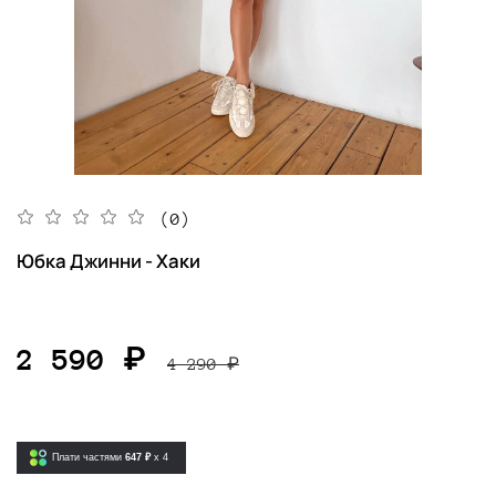
(0)
Юбка Джинни - Хаки
2 590 ₽
4 290 ₽
Плати частями
647 ₽
x 4