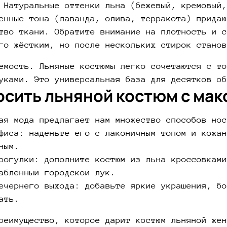
 Натуральные оттенки льна (бежевый, кремовый,
енные тона (лаванда, олива, терракота) придаю
тво ткани. Обратите внимание на плотность и с
го жёстким, но после нескольких стирок станов
емость. Льняные костюмы легко сочетаются с то
уками. Это универсальная база для десятков об
осить льняной костюм с ма
ая мода предлагает нам множество способов нос
фиса: наденьте его с лаконичным топом и кожан
ным.
рогулки: дополните костюм из льна кроссовками
абленный городской лук.
ечернего выхода: добавьте яркие украшения, бо
ать.
реимущество, которое дарит костюм льняной жен