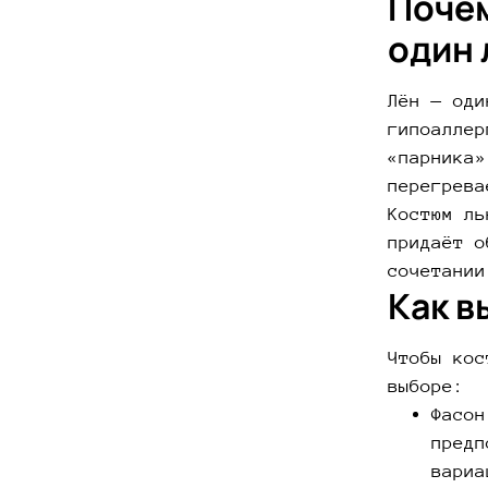
Почем
один 
Лён — оди
гипоаллер
«парника»
перегрева
Костюм ль
придаёт о
сочетании
Как в
Чтобы кос
выборе:
Фасон
предп
вариа