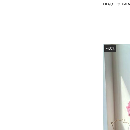
подстраив
-40%