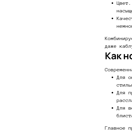
Цвет.
насыщ
Качес
немно
Комбиниру
даже кабл
Как н
Современн
Для о
стиль
Для п
рассл
Для в
блист
Главное п