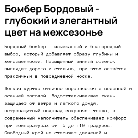
одинаково хорошо смотрится как в спокойных 
Бомбер Бордовый -
повседневных луках, так и в более 
выразительных городских образах.
глубокий и элегантный
цвет на межсезонье
Если вы ищете красивую, тёплую и универсальную 
куртку с характером, бордовый бомбер - 
отличное решение. Доступен к предзаказу в 
Бордовый бомбер - изысканный и благородный 
интернет-магазине Vladislava с доставкой по 
выбор, который добавляет образу глубины и 
всей России.
женственности. Насыщенный винный оттенок 
выглядит дорого и стильно, при этом остаётся 
практичным в повседневной носке.
Лёгкая куртка отлично справляется с весенней и 
осенней погодой. Водоотталкивающая ткань 
защищает от ветра и лёгкого дождя, 
ветрозащитный подклад сохраняет тепло, а 
современный наполнитель обеспечивает комфорт 
при температурах от -5 до +10 градусов. 
Свободный крой не стесняет движений и 