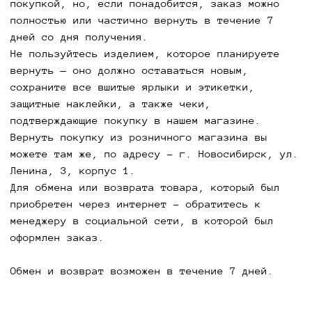
покупкой, но, если понадобится, заказ можно
полностью или частично вернуть в течение 7
Бордовый бомбер - изысканный и благородный 
дней со дня получения.
выбор, который добавляет образу глубины и 
Не пользуйтесь изделием, которое планируете
женственности. Насыщенный винный оттенок 
вернуть — оно должно оставаться новым,
выглядит дорого и стильно, при этом остаётся 
сохраните все вшитые ярлыки и этикетки,
практичным в повседневной носке.
защитные наклейки, а также чеки,
Лёгкая куртка отлично справляется с весенней и 
подтверждающие покупку в нашем магазине.
осенней погодой. Водоотталкивающая ткань 
Вернуть покупку из розничного магазина вы
защищает от ветра и лёгкого дождя, 
можете там же, по адресу - г. Новосибирск, ул.
ветрозащитный подклад сохраняет тепло, а 
Ленина, 3, корпус 1.
современный наполнитель обеспечивает комфорт 
Для обмена или возврата товара, который был
при температурах от -5 до +10 градусов. 
приобретен через интернет - обратитесь к
Свободный крой не стесняет движений и 
менеджеру в социальной сети, в которой был
позволяет носить бомбер поверх различных 
оформлен заказ.
вещей.
Обмен и возврат возможен в течение 7 дней.
Бордовый цвет гармонично сочетается с 
джинсами, брюками, платьями и трикотажем. Он 