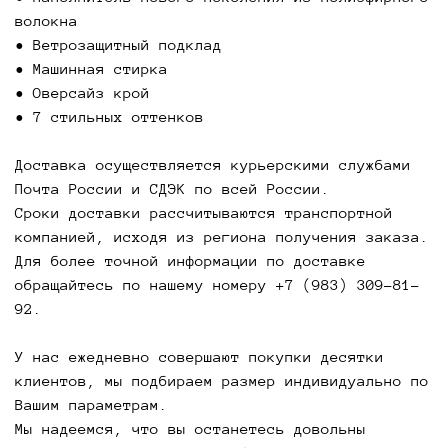
сохраните все вшитые ярлыки и этикетки,
волокна
защитные наклейки, а также чеки,
• Ветрозащитный подклад
подтверждающие покупку в нашем магазине.
• Машинная стирка
Вернуть покупку из розничного магазина вы
• Оверсайз крой
можете там же, по адресу - г. Новосибирск, ул.
• 7 стильных оттенков
Ленина, 3, корпус 1.
Для обмена или возврата товара, который был
Доставка осуществляется курьерскими службами
приобретен через интернет - обратитесь к
Почта России и СДЭК по всей России.
менеджеру в социальной сети, в которой был
Сроки доставки рассчитываются транспортной
оформлен заказ.
компанией, исходя из региона получения заказа.
Для более точной информации по доставке
Обмен и возврат возможен в течение 7 дней.
обращайтесь по нашему номеру +7 (983) 309-81-
92.
Бомбер Бордовый -
У нас ежедневно совершают покупки десятки
клиентов, мы подбираем размер индивидуально по
глубокий и элегантный
Вашим параметрам.
цвет на межсезонье
Мы надеемся, что вы останетесь довольны