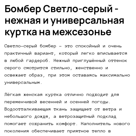
объёмного свитера. Он прекрасно сочетается с
Бомбер Светло-серый -
джинсами и кроссовками для ежедневных
прогулок, с платьями и ботильонами для более
нежная и универсальная
изящных образов или с брюками для
куртка на межсезонье
повседневного городского стиля. Светло-серый
цвет выгодно подчёркивает внешность и
гармонично смотрится как с яркими, так и с
Светло-серый бомбер - это спокойный и очень
базовыми вещами.
практичный вариант, который легко вписывается
в любой гардероб. Нежный приглушённый оттенок
Если вы ищете удобную, стильную и практичную
серого смотрится стильно, женственно и
куртку на каждый день, светло-серый бомбер
освежает образ, при этом оставаясь максимально
станет отличным дополнением вашего гардероба.
универсальным.
Доступен к предзаказу в интернет-магазине
Vladislava с доставкой по всей России.
Лёгкая женская куртка отлично подходит для
переменчивой весенней и осенней погоды.
Водоотталкивающая ткань защищает от ветра и
небольшого дождя, а ветрозащитный подклад
помогает сохранить комфорт. Наполнитель нового
поколения обеспечивает приятное тепло в