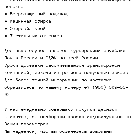
сохраните все вшитые ярлыки и этикетки,
волокна
защитные наклейки, а также чеки,
• Ветрозащитный подклад
подтверждающие покупку в нашем магазине.
• Машинная стирка
Вернуть покупку из розничного магазина вы
• Оверсайз крой
можете там же, по адресу - г. Новосибирск, ул.
• 7 стильных оттенков
Ленина, 3, корпус 1.
Для обмена или возврата товара, который был
Доставка осуществляется курьерскими службами
приобретен через интернет - обратитесь к
Почта России и СДЭК по всей России.
менеджеру в социальной сети, в которой был
Сроки доставки рассчитываются транспортной
оформлен заказ.
компанией, исходя из региона получения заказа.
Для более точной информации по доставке
Обмен и возврат возможен в течение 7 дней.
обращайтесь по нашему номеру +7 (983) 309-81-
92.
Бомбер Светло-серый -
У нас ежедневно совершают покупки десятки
клиентов, мы подбираем размер индивидуально по
нежная и универсальная
Вашим параметрам.
куртка на межсезонье
Мы надеемся, что вы останетесь довольны