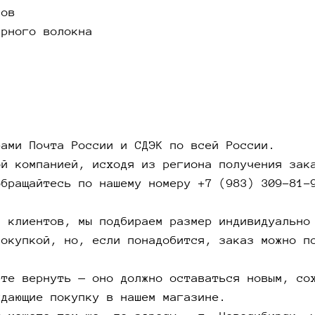
сов
ярлыки 
ирного волокна
подтвер
Вернуть
же, по 
корпус 
Для обм
приобре
социаль
бами Почта России и СДЭК по всей России.
ой компанией, исходя из региона получения зак
Обмен и
обращайтесь по нашему номеру +7 (983) 309-81-
Бо
и клиентов, мы подбираем размер индивидуально
покупкой, но, если понадобится, заказ можно п
ярк
ете вернуть — оно должно оставаться новым, со
ме
ждающие покупку в нашем магазине.