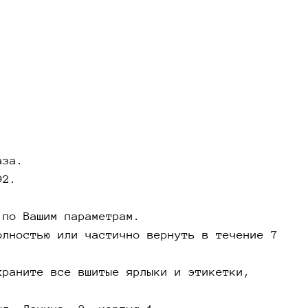
и этикетки, защитные наклейки, а также чеки,
ждающие покупку в нашем магазине.
 покупку из розничного магазина вы можете там
адресу - г. Новосибирск, ул. Ленина, 3,
1.
ена или возврата товара, который был
тен через интернет - обратитесь к менеджеру в
ной сети, в которой был оформлен заказ.
аза.
 возврат возможен в течение 7 дней.
92.
мбер Красный -
 по Вашим параметрам.
олностью или частично вернуть в течение 7
ая куртка на
храните все вшитые ярлыки и этикетки,
жсезонье