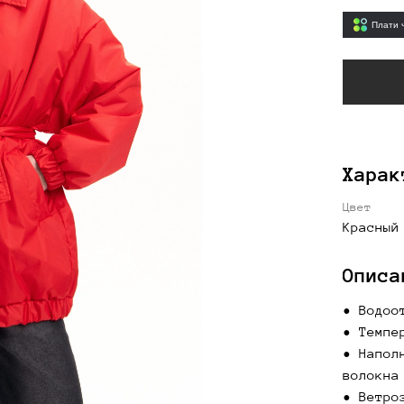
Плати 
Харак
Цвет
Красный
Описа
• Водоо
• Темпе
• Напол
волокна
• Ветро