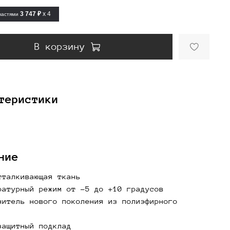
3 747 ₽
x 4
частями
В корзину
теристики
ние
тталкивающая ткань
ратурный режим от -5 до +10 градусов
нитель нового поколения из полиэфирного
защитный подклад