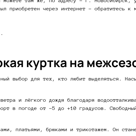
ы можете там же, по адресу - г. Новосибирск, 
был приобретен через интернет - обратитесь к 
Ярко-кр
для тех
привлек
образу.
й.
Лёгкая 
лёгкого
ркая куртка на межсез
Ветроза
обеспеч
Свободн
ьный выбор для тех, кто любит выделяться. Нас
носить 
Красный
платьям
 ветра и лёгкого дождя благодаря водоотталкив
акценто
форт в погоде от -5 до +10 градусов. Свободны
городск
Если хо
сами, платьями, брюками и трикотажем. Он стан
— отлич