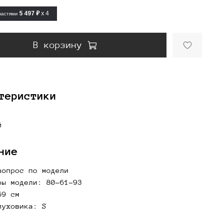
5 497 ₽
x 4
частями
В корзину
теристики
й
ние
вопрос по модели
ры модели: 80-61-93
69 см
пуховика: S