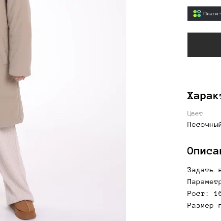
Плати 
Харак
Цвет
Песочны
Описа
Задать 
Парамет
Рост: 1
Размер 