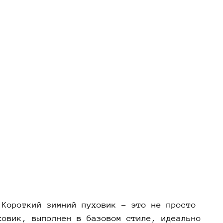
о подойдет для любого случая – от
евных прогулок до деловых встреч.
ества зимнего женского пуховика для
ной погоды
й пуховик не только обеспечивает защиту от
 холода, но и придает фигуре стройность и
ность. Наш пуховик изготовлена из
ачественных материалов, что гарантирует
чность и устойчивость к износу. Если вы
купить пуховик, выбирайте модели, которые не
защитят вас от холода, но и позволят
вать себя уверенно в любых ситуациях.
й пуховик: идеальный выбор для современной
ную погоду зимний пуховик становится
 Короткий зимний пуховик – это не просто
имым элементом гардероба. Этот пуховик не
ховик, выполнен в базовом стиле, идеально
согревает, но и помогает создать стильный