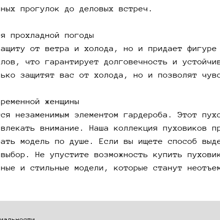
вных прогулок до деловых встреч.
образ, 
коллекц
ля прохладной погоды
и разме
модель 
защиту от ветра и холода, но и придает фигуре
при это
алов, что гарантирует долговечность и устойчи
пуховик
лько защитят вас от холода, но и позволят чув
купить 
индивид
временной женщины
стильны
тся незаменимым элементом гардероба. Этот пух
вашего 
ивлекать внимание. Наша коллекция пуховиков п
рать модель по душе. Если вы ищете способ выд
 выбор. Не упустите возможность купить пухови
нные и стильные модели, которые станут неотъе
иальности