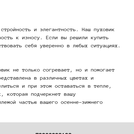
который будет привлекать внимание. Наша
ия пуховиков представлена в различных цветах
рах, чтобы каждая женщина могла выбрать
по душе. Если вы ищете способ выделиться и
 стройность и элегантность. Наш пуховик
м оставаться в тепле, наш короткий зимний
вость к износу. Если вы решили купить
 – ваш лучший выбор. Не упустите возможность
ствовать себя уверенно в любых ситуациях.
пуховик, которая подчеркнет вашу
уальность. Мы предлагаем качественные и
е модели, которые станут неотъемлемой частью
овик не только согревает, но и помогает
осенне-зимнего гардероба.
редставлена в различных цветах и
елиться и при этом оставаться в тепле,
к, которая подчеркнет вашу
млемой частью вашего осенне-зимнего