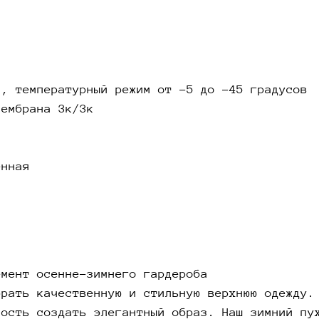
идеальн
повседн
Преимущ
прохлад
с, температурный режим от -5 до -45 градусов
Коротки
мембрана 3к/3к
ветра и
элегант
высокок
долгове
ённая
решили 
только 
чувство
Коротки
женщины
емент осенне-зимнего гардероба
В холод
брать качественную и стильную верхнюю одежду.
незамен
ность создать элегантный образ. Наш зимний пу
только 